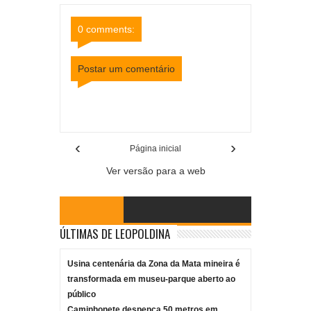
Site
Facebook
0 comments:
Postar um comentário
Item Reviewed:
Carro capota e cai dentro de rio,
deixando dois feridos em Muriaé
Rating:
5
Reviewed By:
Mídia Mineira
‹
›
Página inicial
Ver versão para a web
ÚLTIMAS DE LEOPOLDINA
Usina centenária da Zona da Mata mineira é
transformada em museu-parque aberto ao
público
Caminhonete despenca 50 metros em