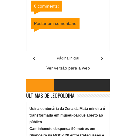
0 comments:
Postar um comentário
Item Reviewed:
Polícia Civil prende suspeito de
tráfico de animais na MG-133 após denúncia
Rating:
5
Reviewed By:
Mídia Mineira
‹
›
Página inicial
Ver versão para a web
ÚLTIMAS DE LEOPOLDINA
Usina centenária da Zona da Mata mineira é
transformada em museu-parque aberto ao
público
Caminhonete despenca 50 metros em
ribanceira na MGC-120 entre Cataguases e