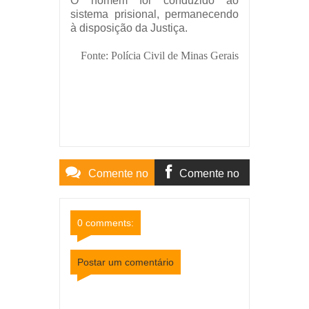
O homem foi conduzido ao
sistema prisional, permanecendo
à disposição da Justiça.
Fonte: Polícia Civil de Minas Gerais
Comente no
Comente no
Site
Facebook
0 comments:
Postar um comentário
Item Reviewed:
Polícia Civil prende suspeito de
cometer roubo em Cataguases
Rating:
5
Reviewed By:
Mídia Mineira