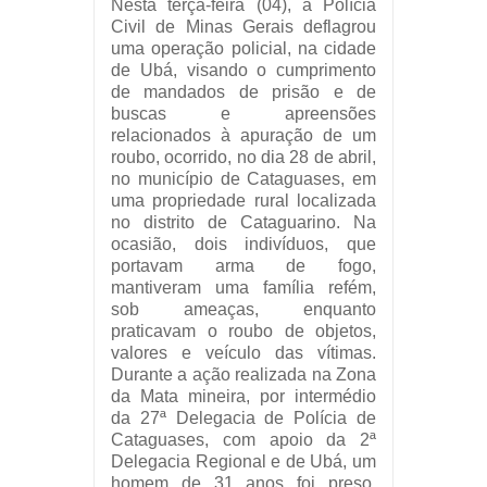
Nesta terça-feira (04), a Polícia
Civil de Minas Gerais deflagrou
uma operação policial, na cidade
de Ubá, visando o cumprimento
de mandados de prisão e de
buscas e apreensões
relacionados à apuração de um
roubo, ocorrido, no dia 28 de abril,
no município de Cataguases, em
uma propriedade rural localizada
no distrito de Cataguarino. Na
ocasião, dois indivíduos, que
portavam arma de fogo,
mantiveram uma família refém,
sob ameaças, enquanto
praticavam o roubo de objetos,
valores e veículo das vítimas.
Durante a ação realizada na Zona
da Mata mineira, por intermédio
da 27ª Delegacia de Polícia de
Cataguases, com apoio da 2ª
Delegacia Regional e de Ubá, um
homem de 31 anos foi preso,