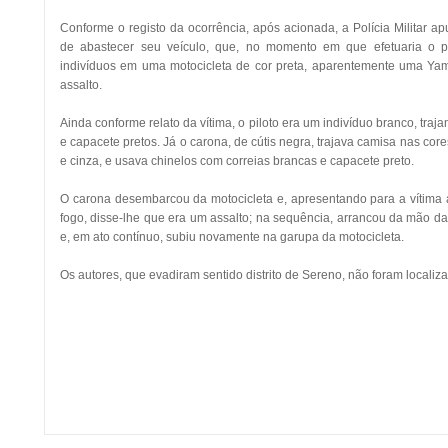
Conforme o registo da ocorrência, após acionada, a Polícia Militar a
de abastecer seu veículo, que, no momento em que efetuaria o p
indivíduos em uma motocicleta de cor preta, aparentemente uma Ya
assalto.
Ainda conforme relato da vítima, o piloto era um indivíduo branco, tra
e capacete pretos. Já o carona, de cútis negra, trajava camisa nas co
e cinza, e usava chinelos com correias brancas e capacete preto.
O carona desembarcou da motocicleta e, apresentando para a vítima
fogo, disse-lhe que era um assalto; na sequência, arrancou da mão da 
e, em ato contínuo, subiu novamente na garupa da motocicleta.
Os autores, que evadiram sentido distrito de Sereno, não foram localiz