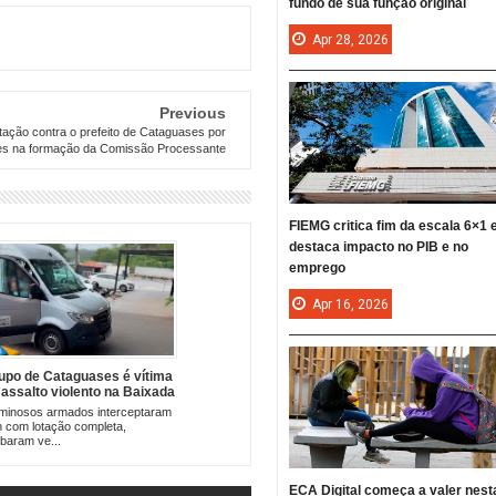
fundo de sua função original
Apr
28,
2026
Previous
otação contra o prefeito de Cataguases por
des na formação da Comissão Processante
FIEMG critica fim da escala 6×1 
destaca impacto no PIB e no
emprego
Apr
16,
2026
upo de Cataguases é vítima
 assalto violento na Baixada
uminense a caminho de
iminosos armados interceptaram
saio de escola de samba
 com lotação completa,
baram ve...
ECA Digital começa a valer nest