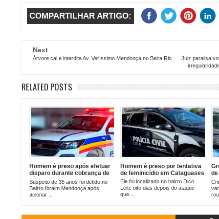
COMPARTILHAR ARTIGO:
Next
Árvore cai e interdita Av. Veríssimo Mendonça no Beira Rio
Juiz paralisa v
irregularida
RELATED POSTS
Homem é preso após efetuar
Homem é preso por tentativa
Gr
disparo durante cobrança de
de feminicídio em Cataguases
de
dívida em Cataguases
Fl
Ele foi localizado no bairro Dico
Suspeito de 35 anos foi detido no
Cr
en
Leite oito dias depois do ataque
Bairro Ibraim Mendonça após
van
que...
acionar ...
rou