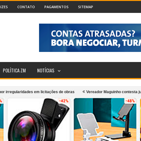
IZES
CONTATO
PAGAMENTOS
SITEMAP
POLÍTICA ZM
NOTÍCIAS
gularidades em licitações de obras
Vereador Maguinho contesta justificati
m Cataguases
“Monumento em Movimento”: Grupo Girarte, Kaê Guajajara e