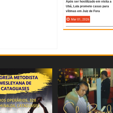
Após ser hostilizado em visita a
Ubá, Lula promete casas para
vítimas em Juiz de Fora
Mar
01,
2026
veis em Cataguases
Rating:
5
Reviewed