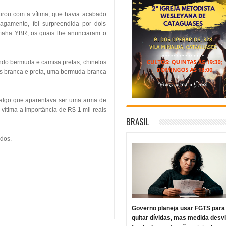
purou com a vítima, que
havia acabado
agamento, foi surpreendida por dois
maha YBR, os quais lhe anunciaram o
jando bermuda e camisa pretas, chinelos
res branca e preta, uma bermuda branca
 algo que aparentava ser uma arma de
vítima a importância de R$ 1 mil reais
BRASIL
ados.
Governo planeja usar FGTS para
quitar dívidas, mas medida desv