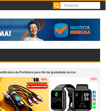
va da Prefeitura para fim da gratuidade no transporte aos domingos e atribui 
 artistas locais celebram ancestralidade em apresentação gratuita nesta sex