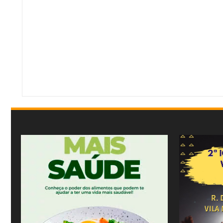
Item Reviewed:
Bandidos armados roubam consumidor em Posto de Combustí
By:
Mídia Mineira