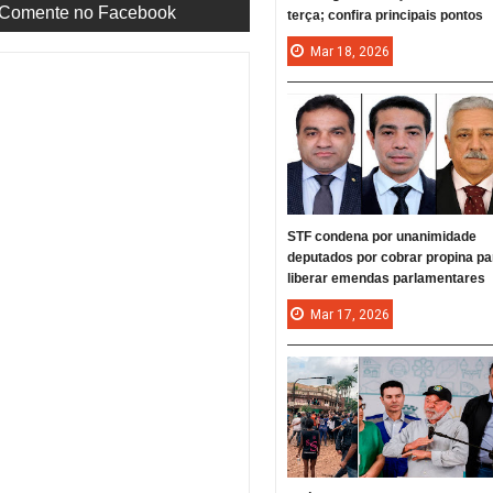
Comente no Facebook
terça; confira principais pontos
Mar
18,
2026
STF condena por unanimidade
deputados por cobrar propina pa
liberar emendas parlamentares
Mar
17,
2026