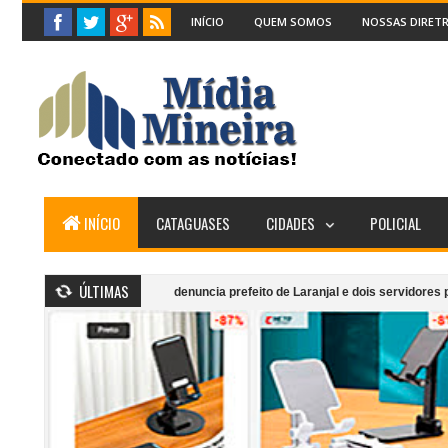
INÍCIO
QUEM SOMOS
NOSSAS DIRETR
INÍCIO
CATAGUASES
CIDADES
POLICIAL
ÚLTIMAS
as Gerais
MPMG denuncia prefeito de Laranjal e dois servidores por irre
Incêndio atinge segundo andar de cafeteria anexa ao Supermercado Morais e