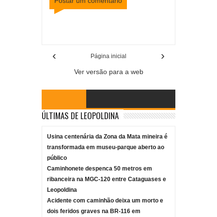
Postar um comentário
Item Reviewed:
Conferência em Cataguases
discute direitos da criança e do adolescente
Rating:
5
Reviewed By:
Mídia Mineira
‹
›
Página inicial
Ver versão para a web
ÚLTIMAS DE LEOPOLDINA
Usina centenária da Zona da Mata mineira é
transformada em museu-parque aberto ao
público
Caminhonete despenca 50 metros em
ribanceira na MGC-120 entre Cataguases e
Leopoldina
Acidente com caminhão deixa um morto e
dois feridos graves na BR-116 em